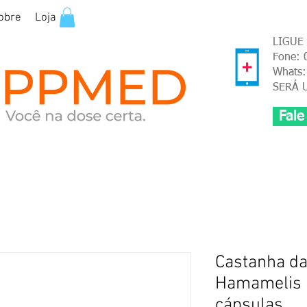
obre
Loja
LIGUE
Fone: 
Whats:
SERÁ 
Fale
Castanha da
Hamamelis 
cápsulas